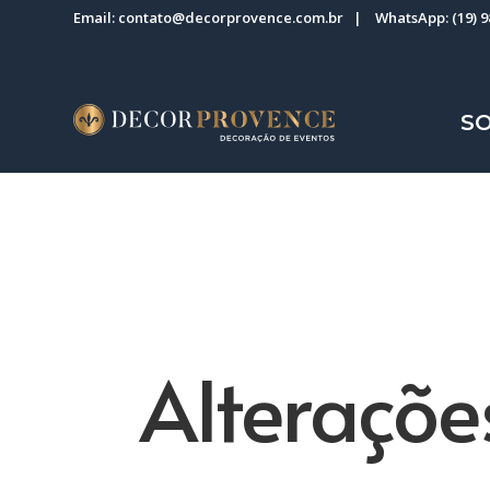
Email:
contato@decorprovence.com.br
| WhatsApp:
(19) 
S
Alteraçõe