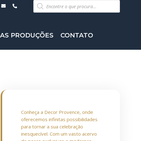
Pesquisar
produtos
AS PRODUÇÕES
CONTATO
Conheça a Decor Provence, onde
oferecemos infinitas possibilidades
para tornar a sua celebração
inesquecível. Com um vasto acervo