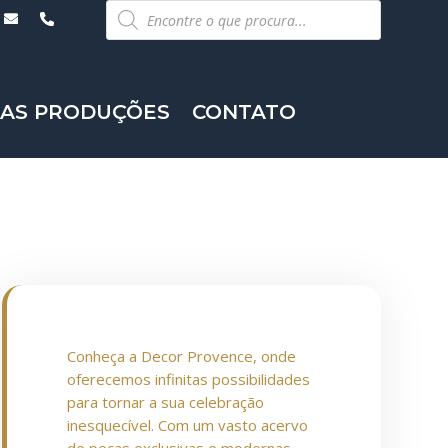
Pesquisar
produtos
AS PRODUÇÕES
CONTATO
Conheça a Decor Provence, onde
oferecemos infinitas possibilidades
para tornar a sua celebração
inesquecível. Com um vasto acervo