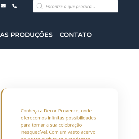
Pesquisar
produtos
AS PRODUÇÕES
CONTATO
Conheça a Decor Provence, onde
oferecemos infinitas possibilidades
para tornar a sua celebração
inesquecível. Com um vasto acervo