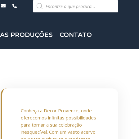
Pesquisar
produtos
AS PRODUÇÕES
CONTATO
Conheça a Decor Provence, onde
oferecemos infinitas possibilidades
para tornar a sua celebração
inesquecível. Com um vasto acervo