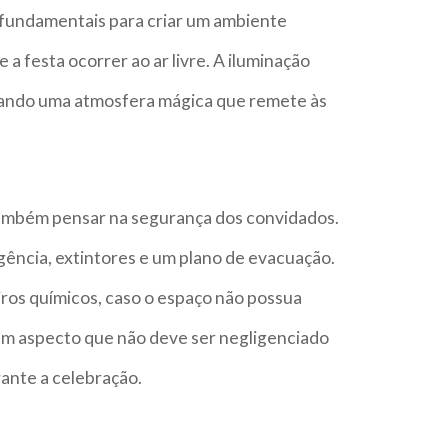
o fundamentais para criar um ambiente
a festa ocorrer ao ar livre. A iluminação
iando uma atmosfera mágica que remete às
 também pensar na segurança dos convidados.
rgência, extintores e um plano de evacuação.
iros químicos, caso o espaço não possua
um aspecto que não deve ser negligenciado
rante a celebração.