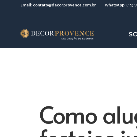
Email:
contato@decorprovence.com.br
| WhatsApp:
(19) 
S
Como alu