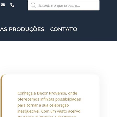
Pesquisar
produtos
AS PRODUÇÕES
CONTATO
Conheça a Decor Provence, onde
oferecemos infinitas possibilidades
para tornar a sua celebração
inesquecível. Com um vasto acervo