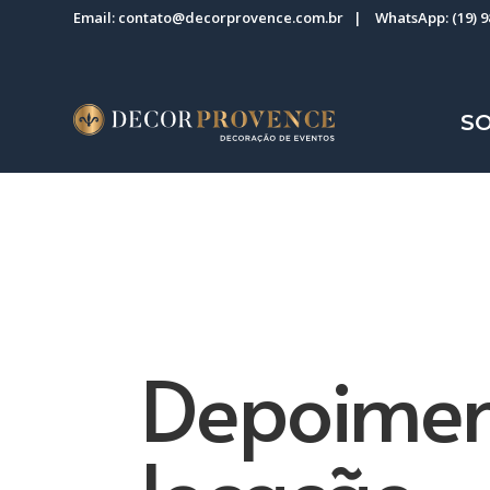
Email:
contato@decorprovence.com.br
| WhatsApp:
(19) 
S
Depoimen