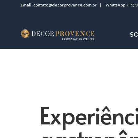
Email:
contato@decorprovence.com.br
| WhatsApp:
(19) 
S
Experiênc