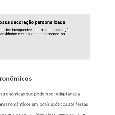
ossa decoração personalizada
tos inesquecíveis com a nossa locação de
 convidados e eternize esses momentos
tronômicas
gastronômicas que podem ser adaptadas a
res românticos em locais exóticos até festas
opções são vastas. Além disso, eventos como