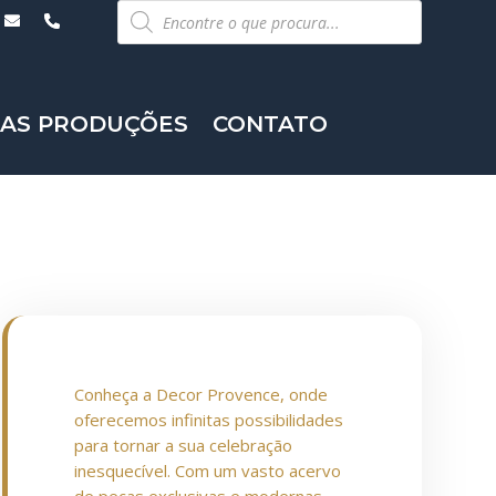
Pesquisar
produtos
AS PRODUÇÕES
CONTATO
Conheça a Decor Provence, onde
oferecemos infinitas possibilidades
para tornar a sua celebração
inesquecível. Com um vasto acervo