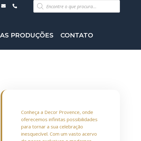
Pesquisar
produtos
AS PRODUÇÕES
CONTATO
Conheça a Decor Provence, onde
oferecemos infinitas possibilidades
para tornar a sua celebração
inesquecível. Com um vasto acervo