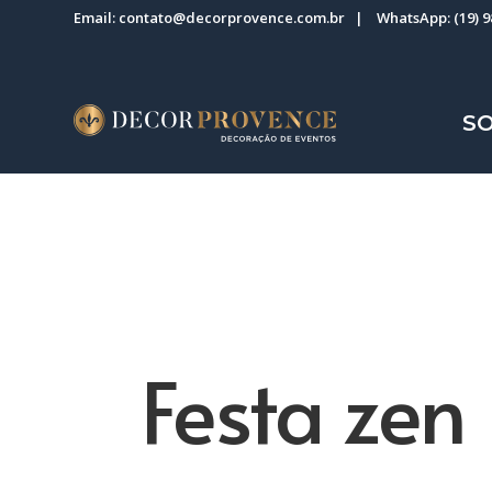
Email:
contato@decorprovence.com.br
| WhatsApp:
(19) 
S
Festa zen