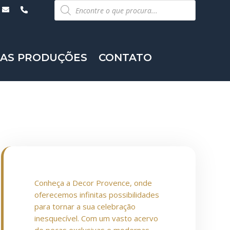
Pesquisar
produtos
AS PRODUÇÕES
CONTATO
Conheça a Decor Provence, onde
oferecemos infinitas possibilidades
para tornar a sua celebração
inesquecível. Com um vasto acervo