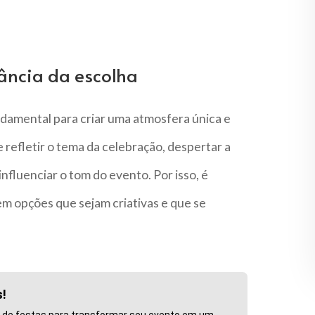
ância da escolha
damental para criar uma atmosfera única e
efletir o tema da celebração, despertar a
fluenciar o tom do evento. Por isso, é
m opções que sejam criativas e que se
s!
o de festas para transformar seu evento em um