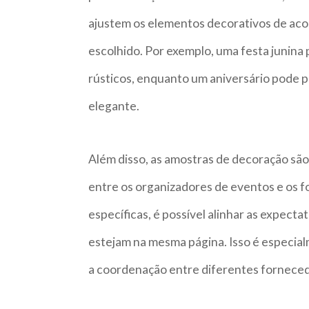
ajustem os elementos decorativos de aco
escolhido. Por exemplo, uma festa junina 
rústicos, enquanto um aniversário pode p
elegante.
Além disso, as amostras de decoração sã
entre os organizadores de eventos e os 
específicas, é possível alinhar as expecta
estejam na mesma página. Isso é especia
a coordenação entre diferentes forneced