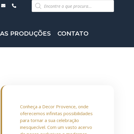
Pesquisar
produtos
AS PRODUÇÕES
CONTATO
Conheça a Decor Provence, onde
oferecemos infinitas possibilidades
para tornar a sua celebração
inesquecível. Com um vasto acervo