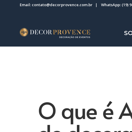
Email:
contato@decorprovence.com.br
| WhatsApp:
(19) 
S
O que é 