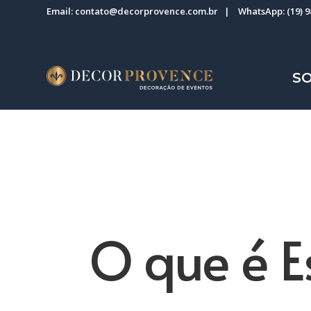
Email:
contato@decorprovence.com.br
| WhatsApp:
(19) 
S
O que é E