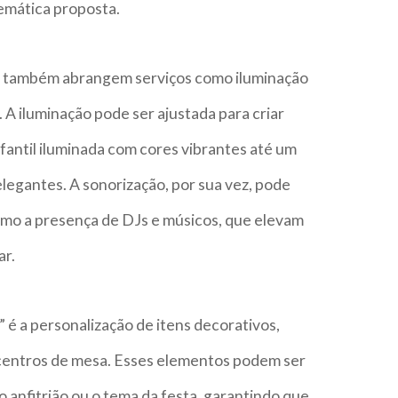
emática proposta.
s” também abrangem serviços como iluminação
 A iluminação pode ser ajustada para criar
fantil iluminada com cores vibrantes até um
elegantes. A sonorização, por sua vez, pode
esmo a presença de DJs e músicos, que elevam
ar.
 é a personalização de itens decorativos,
e centros de mesa. Esses elementos podem ser
o anfitrião ou o tema da festa, garantindo que