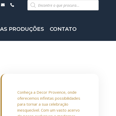
Pesquisar
produtos
AS PRODUÇÕES
CONTATO
Conheça a Decor Provence, onde
oferecemos infinitas possibilidades
para tornar a sua celebração
inesquecível. Com um vasto acervo