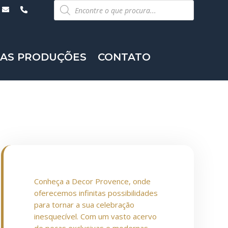
Pesquisar
produtos
AS PRODUÇÕES
CONTATO
Conheça a Decor Provence, onde
oferecemos infinitas possibilidades
para tornar a sua celebração
inesquecível. Com um vasto acervo