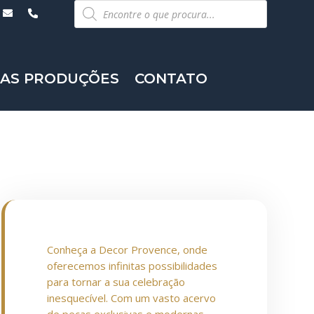
Pesquisar
produtos
AS PRODUÇÕES
CONTATO
Conheça a Decor Provence, onde
oferecemos infinitas possibilidades
para tornar a sua celebração
inesquecível. Com um vasto acervo