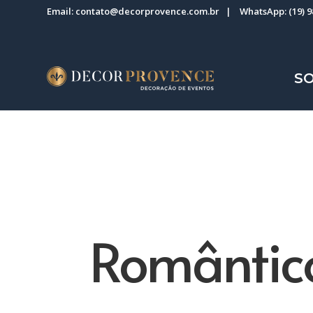
Email:
contato@decorprovence.com.br
| WhatsApp:
(19) 
S
Romântic