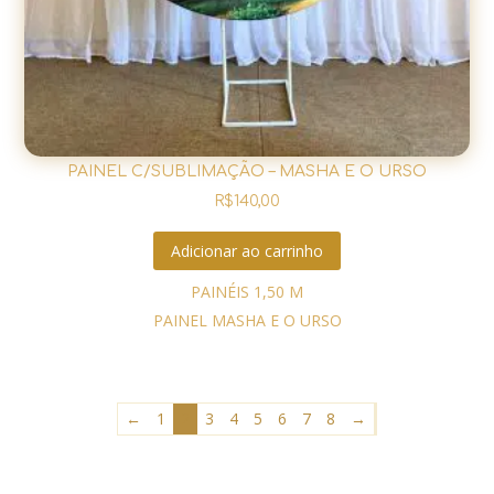
PAINEL C/SUBLIMAÇÃO – MASHA E O URSO
R$
140,00
Adicionar ao carrinho
PAINÉIS 1,50 M
PAINEL MASHA E O URSO
←
1
2
3
4
5
6
7
8
→