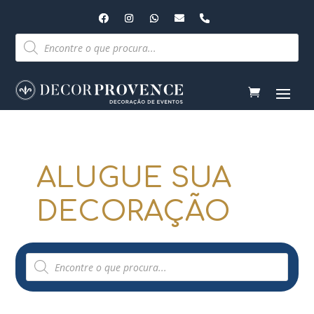
Pesquisar
produtos
ALUGUE SUA
DECORAÇÃO
Pesquisar
produtos