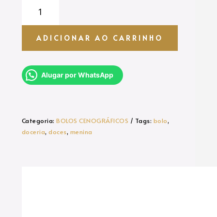
BOLO
CENOGRÁFICO
-
DOCERIA
ADICIONAR AO CARRINHO
quantidade
Alugar por WhatsApp
Categoria:
BOLOS CENOGRÁFICOS
Tags:
bolo
,
doceria
,
doces
,
menina