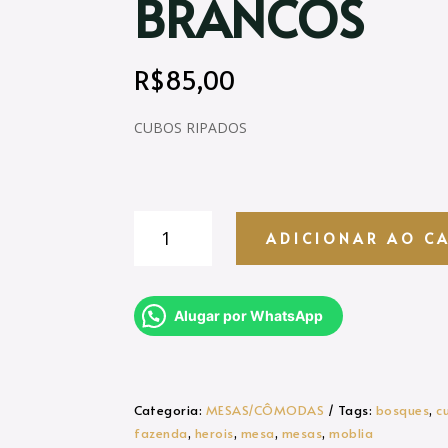
BRANCOS
R$
85,00
CUBOS RIPADOS
CUBOS
ADICIONAR AO C
RIPADOS
BRANCOS
quantidade
Alugar por WhatsApp
Categoria:
MESAS/CÔMODAS
Tags:
bosques
,
c
fazenda
,
herois
,
mesa
,
mesas
,
moblia