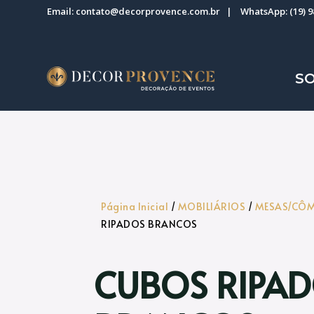
Email:
contato@decorprovence.com.br
| WhatsApp:
(19) 
S
Página Inicial
/
MOBILIÁRIOS
/
MESAS/CÔ
RIPADOS BRANCOS
CUBOS RIPA