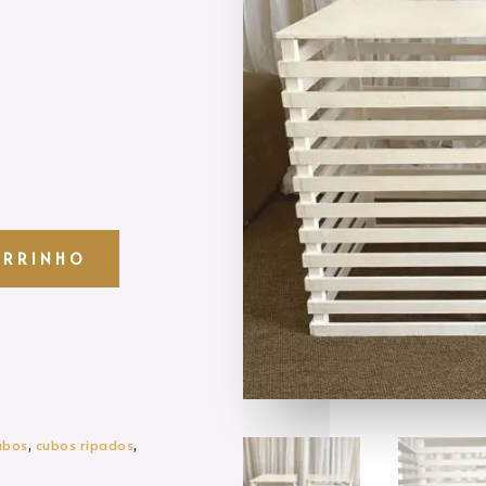
ARRINHO
ubos
,
cubos ripados
,