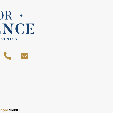
iação
Mídia13.