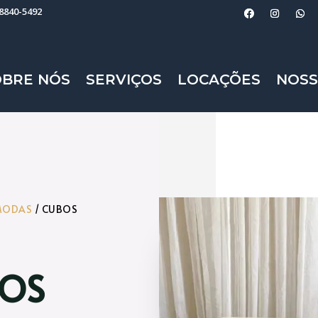
98840-5492
OBRE NÓS
SERVIÇOS
LOCAÇÕES
NOSS
MODAS
/ CUBOS
DOS