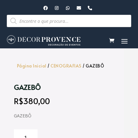
Pesquisar
produtos
Página Inicial
/
CENOGRAFIAS
/ GAZEBÔ
GAZEBÔ
R$
380,00
GAZEBÔ
GAZEBÔ