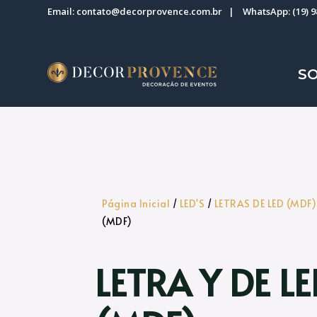
Email:
contato@decorprovence.com.br
| WhatsApp:
(19) 
S
Página Inicial
/
LED'S
/
LETRAS DE LED (MDF)
(MDF)
LETRA Y DE L