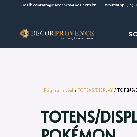
Email:
contato@decorprovence.com.br
| WhatsApp:
(19) 
S
Página Inicial
/
TOTENS/DISPLAY
/ TOTENS/
TOTENS/DISP
POKÉMON