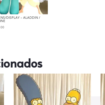
NS/DISPLAY – ALADDIN /
INE
,00
cionados