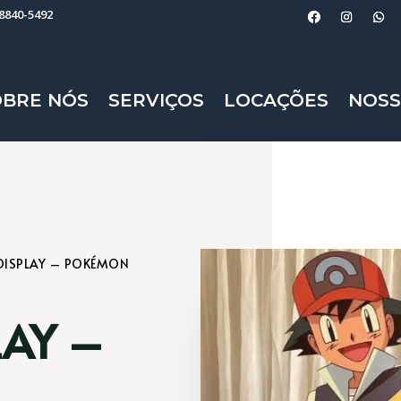
98840-5492
OBRE NÓS
SERVIÇOS
LOCAÇÕES
NOSS
DISPLAY – POKÉMON
LAY –