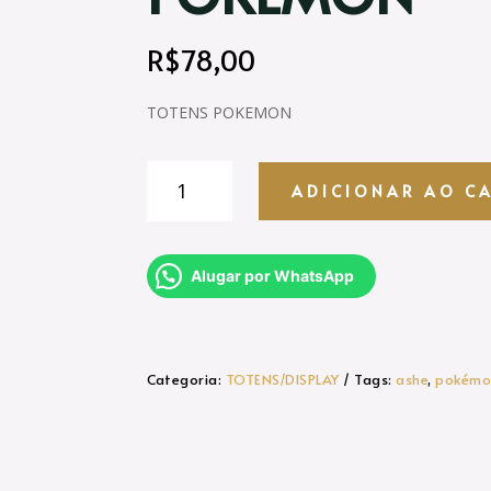
R$
78,00
TOTENS POKEMON
TOTENS/DISPLAY
ADICIONAR AO C
-
POKÉMON
quantidade
Alugar por WhatsApp
Categoria:
TOTENS/DISPLAY
Tags:
ashe
,
pokémo