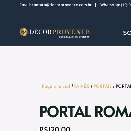
Email:
contato@decorprovence.com.br
| WhatsApp:
(19) 
S
Página Inicial
/
PAINÉIS
/
PORTAIS
/ PORT
PORTAL RO
R$
120,00