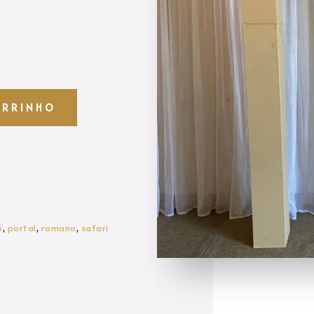
ARRINHO
o
,
portal
,
romano
,
safari