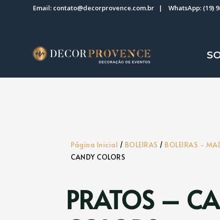
Email:
contato@decorprovence.com.br
| WhatsApp:
(19) 
S
Página Inicial
/
BOLEIRAS
/
BOLEIRAS - MA
CANDY COLORS
PRATOS – C