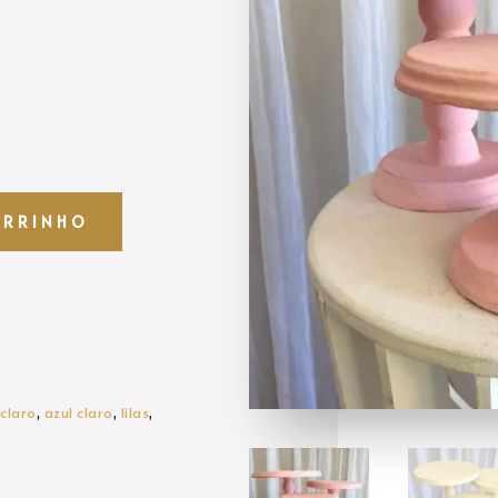
ARRINHO
claro
,
azul claro
,
lilas
,