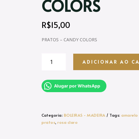
COLORS
R$
15,00
PRATOS – CANDY COLORS
PRATOS
ADICIONAR AO C
-
CANDY
COLORS
quantidade
Alugar por WhatsApp
Categoria:
BOLEIRAS - MADEIRA
Tags:
amarelo 
pratos
,
rosa claro