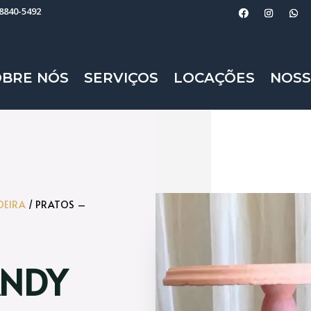
98840-5492
OBRE NÓS
SERVIÇOS
LOCAÇÕES
NOSS
DEIRA
/ PRATOS –
ANDY