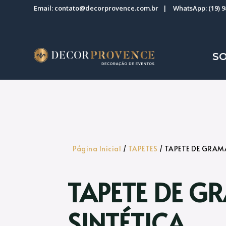
Email:
contato@decorprovence.com.br
| WhatsApp:
(19) 
S
Página Inicial
/
TAPETES
/ TAPETE DE GRAM
TAPETE DE G
SINTÉTICA