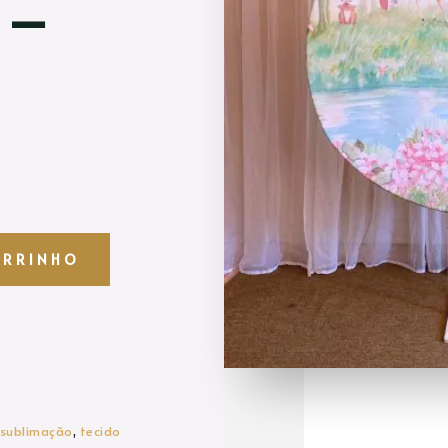
 –
ARRINHO
sublimação
,
tecido