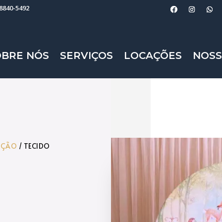
98840-5492
OBRE NÓS
SERVIÇOS
LOCAÇÕES
NOSS
AÇÃO
/ TECIDO