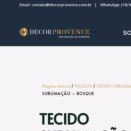
Email:
contato@decorprovence.com.br
| WhatsApp:
(19) 
S
Página Inicial
/
TECIDOS
/
TECIDO SUBLIM
SUBLIMAÇÃO – BOSQUE
TECIDO