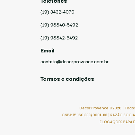
Telefones
(19) 3432-4070
(19) 98840-5492
(19) 98842-5492
Email
contato@decorprovence.com.br
Termos e condições
Decor Provence ©2026 | Todos
CNPJ: 15.160.338/0001-88 | RAZÃO SOC
E LOCAÇÕES PARA 