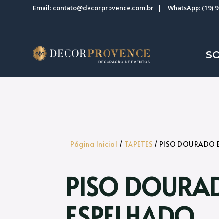
Email:
contato@decorprovence.com.br
| WhatsApp:
(19) 
S
Página Inicial
/
TAPETES
/ PISO DOURADO 
PISO DOURA
ESPELHADO