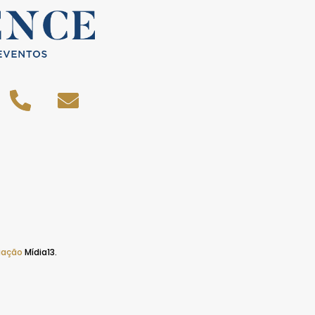
iação
Mídia13.