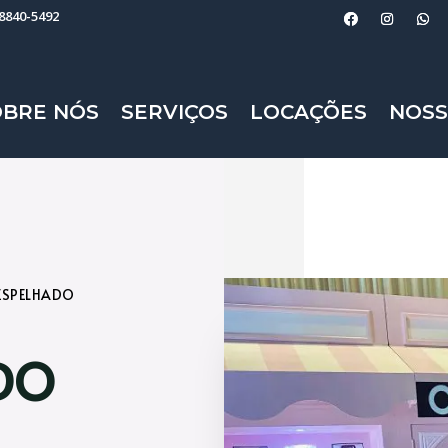
98840-5492
OBRE NÓS
SERVIÇOS
LOCAÇÕES
NOSS
ESPELHADO
DO