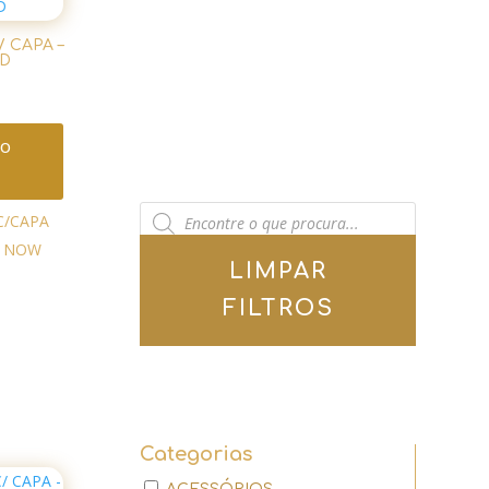
 CAPA –
D
ao
Pesquisar
C/CAPA
produtos
- NOW
LIMPAR
FILTROS
Categorias