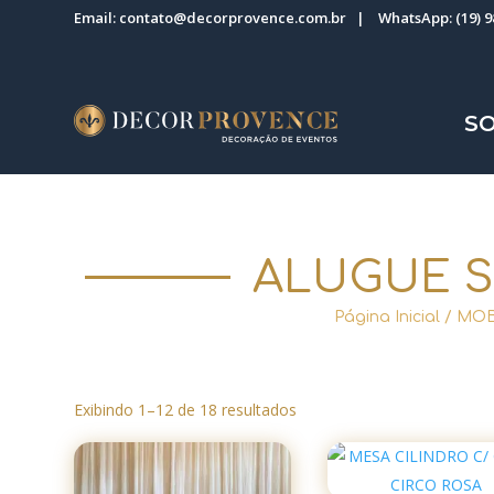
Email:
contato@decorprovence.com.br
| WhatsApp:
(19) 
S
ALUGUE 
Página Inicial
/
MOB
Exibindo 1–12 de 18 resultados