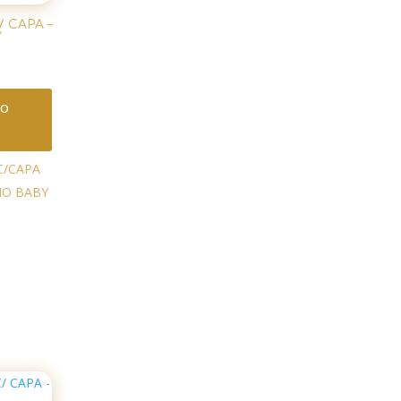
 CAPA –
Y
ao
C/CAPA
NO BABY