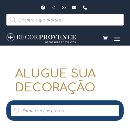
Pesquisar
produtos
ALUGUE SUA
DECORAÇÃO
Pesquisar
produtos