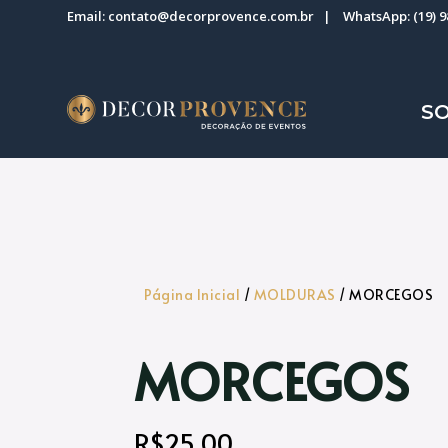
Email:
contato@decorprovence.com.br
| WhatsApp:
(19) 
S
Página Inicial
/
MOLDURAS
/ MORCEGOS
MORCEGOS
R$
25,00