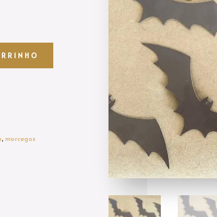
ARRINHO
n
,
morcegos