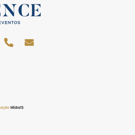
iação
Mídia13.