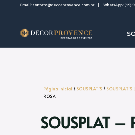
Email:
contato@decorprovence.com.br
| WhatsApp:
(19) 
S
Página Inicial
/
SOUSPLAT'S
/
SOUSPLAT'S 
ROSA
SOUSPLAT –