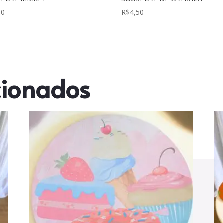
50
R$
4,50
cionados