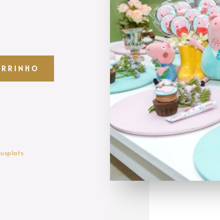
ARRINHO
ousplats